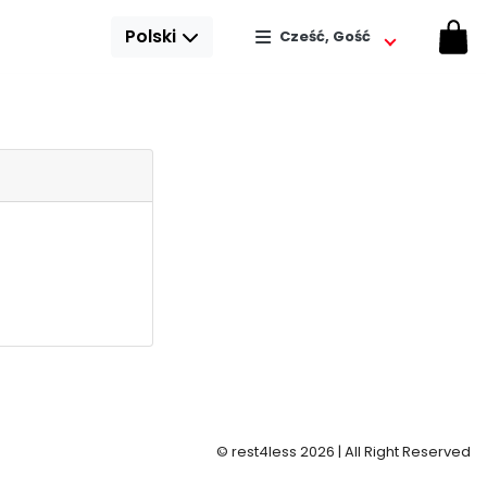
Polski
Cześć, Gość
© rest4less 2026 | All Right Reserved